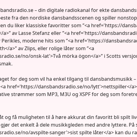
andsradio.se – din digitale radiokanal for ekte dansband
beste fra den nordiske dansbandsscenen og spiller nonstop
n du liker klassiske favoritter som ”<a href='https://dans
/a>” av Lasse Stefanz eller ”<a href='https://dansbandsrad
av Perikles, moderne hits som ”<a href='https://dansbandsr
</a>” av Zlips, eller rolige låter som ”<a
radio.se/no/onsk-lat'>Två mörka ögon</a>” i Scotts versjon,
smak.
get for deg som vil ha enkel tilgang til dansbandsmusikk –
r <a href='https://dansbandsradio.se/no/lytt'>nettspiller</a>,
ernative strømmer som MP3, M3U og XSPF for deg som foretre
 og få muligheten til å høre akkurat din favoritt bli spilt l
 gjør det enkelt å dele musikkgleden med andre lyttere. På
radio.se/no/avspilte-sanger'>sist spilte låter</a> kan du r