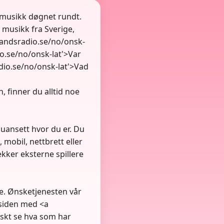
smusikk døgnet rundt.
 musikk fra Sverige,
bandsradio.se/no/onsk-
io.se/no/onsk-lat'>Var
adio.se/no/onsk-lat'>Vad
 finner du alltid noe
 uansett hvor du er. Du
 mobil, nettbrett eller
kker eksterne spillere
ive. Ønsketjenesten vår
 siden med <a
askt se hva som har