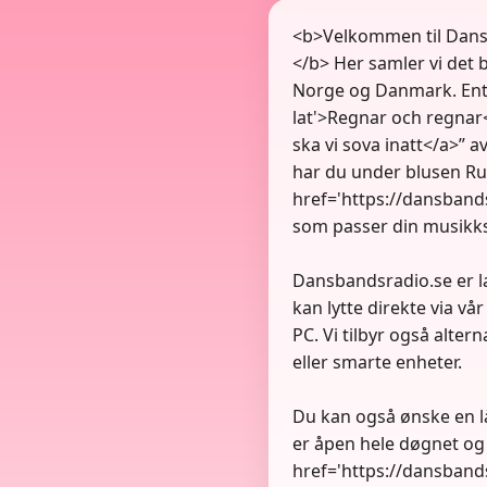
<b>Velkommen til Dansb
</b> Her samler vi det 
Norge og Danmark. Ente
lat'>Regnar och regnar<
ska vi sova inatt</a>” 
har du under blusen Ruth
href='https://dansbands
som passer din musikk
Dansbandsradio.se er la
kan lytte direkte via vå
PC. Vi tilbyr også alt
eller smarte enheter.
Du kan også ønske en låt
er åpen hele døgnet og
href='https://dansbands