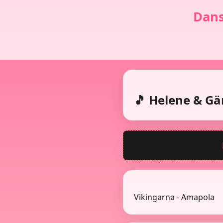
Dans
🎵 Helene & Gä
Vikingarna - Amapola