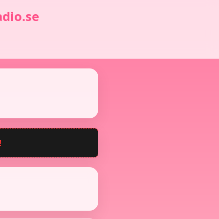
dio.se
!