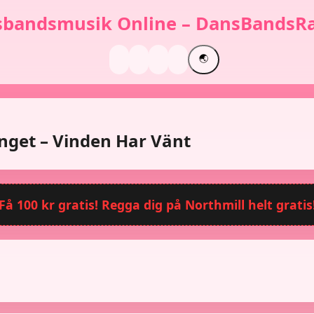
bandsmusik Online – DansBandsRa
🌏
nget – Vinden Har Vänt
Få 100 kr gratis! Regga dig på Northmill helt gratis