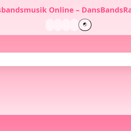
bandsmusik Online – DansBandsRa
🌏